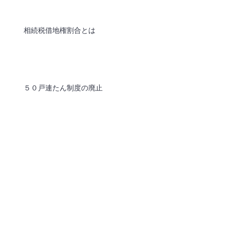
相続税借地権割合とは
５０戸連たん制度の廃止
所有権の放棄
賃貸の慣習に変化の兆し