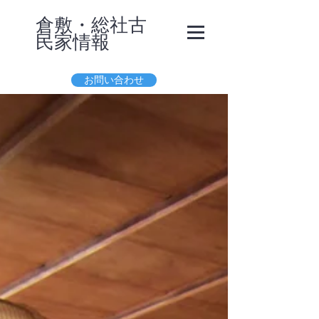
​倉敷・総社古
民家
情報
お問い合わせ