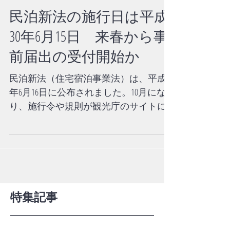
す。 １．1軒、1室貸し切り 住宅や別
荘の1軒またはアパートやマンションの1
民泊新法の施行日は平成
室をまるまる貸出しすることです。空
き家や空室の対策...
30年6月15日 来春から事
前届出の受付開始か
民泊新法（住宅宿泊事業法）は、平成29
年6月16日に公布されました。10月にな
り、施行令や規則が観光庁のサイトに
掲載されています。それによると同法
の施行日は平成30年6月15日となってい
ます。公布されてからちょうど1年後に
施行となっています。同法には事前届
出ができるとなって...
特集記事